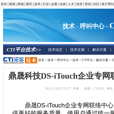
首页
|
新闻
|
商城
|
黄页
|
技术
|
行业
|
会展
|
访谈
|
人才
|
供求
|
培训
|
社区
|
电子周刊
技术 - 呼叫中心 -
CTI平台技术>>
技术动态
技术文摘
解决方案
|
|
|
首页
>
技术
>
呼叫中心
>
技术
>
CTI平台
>
解决方案
> 
鼎晟科技DS-iTouch企业
2012-11-28 15:55:57 作者： 来源：
CTI论坛
评论
鼎晟DS-iTouch企业专网联络中
供更好的服务质量，使用户通过统一