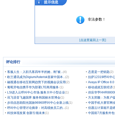
评论排行
客服人生：入职凡客四年半的她，刚“被...
(4)
态度是一把钥匙
(2)
欧兰通讯成为Digium/Asterisk首家中国本...
(2)
拉萨12319呼叫
融视通在移动互联网趋势下的视频会议应用
(2)
Avaya IP Office 8
葡萄牙电信携手华为部署LTE商用服务
(1)
移动成就互联经济
(
LSI进入云呼叫中心市场 服务大中小型企业
(1)
供应华亨HHR880
讯飞语音飞越国界 服务韩国丽水世博会
(1)
方太郑颖：为客户
步讯信息助阳光国旅96960呼叫中心全新上线
(1)
中国手机大赛官网
呼叫中心管理讨论摘录：对高绩效员工的...
(1)
但愿云计算能不是
科技体现发展 创新引领未来
(1)
中国前7月服务外包合