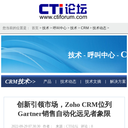
您当前的位置是： 首页 >
技术
>
呼叫中心
>
技术
>
CRM
>
技术动态
>
技术 - 呼叫中心 -
CRM技术>>
产品
技术动态
技术文摘
解决方案
|
|
|
创新引领市场，Zoho CRM位列
Gartner销售自动化远见者象限
2022-09-29 07:30:30 作者： 来源：
CTI论坛
评论：
0
点击：
12180