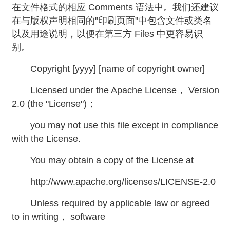
在文件格式的相应 Comments 语法中。我们还建议
在与版权声明相同的"印刷页面"中包含文件或类名
以及用途说明，以便在第三方 Files 中更容易识
别。
Copyright [yyyy] [name of copyright owner]
Licensed under the Apache License， Version
2.0 (the "License")；
you may not use this file except in compliance
with the License.
You may obtain a copy of the License at
http://www.apache.org/licenses/LICENSE-2.0
Unless required by applicable law or agreed
to in writing， software