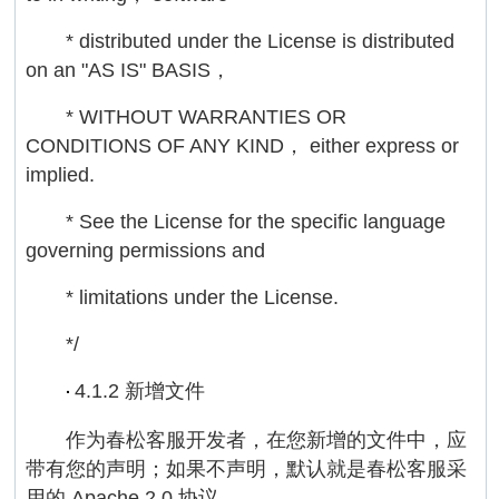
* distributed under the License is distributed
on an "AS IS" BASIS，
* WITHOUT WARRANTIES OR
CONDITIONS OF ANY KIND， either express or
implied.
* See the License for the specific language
governing permissions and
* limitations under the License.
*/
4.1.2 新增文件
·
作为春松客服开发者，在您新增的文件中，应
带有您的声明；如果不声明，默认就是春松客服采
用的 Apache 2.0 协议。