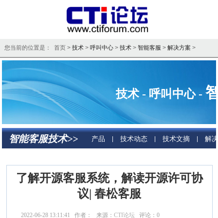
您当前的位置是： 首页 >
技术
>
呼叫中心
>
技术
>
智能客服
>
解决方案
>
技术 - 呼叫中心 -
智能客服技术>>
产品
技术动态
技术文摘
解
|
|
|
了解开源客服系统，解读开源许可协
议| 春松客服
2022-06-28 13:11:41 作者： 来源：
CTI论坛
评论：
0
点击：
5440