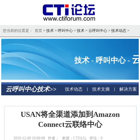
您当前的位置是： 首页 >
技术
>
呼叫中心
>
技术
>
云呼叫中心
>
技术动态
>
技术 - 呼叫中心 -
云呼叫中心技术>>
技术动态
技术文摘
解决方案
|
|
USAN将全渠道添加到Amazon
Connect云联络中心
2019-12-09 10:00:08 作者： 来源：
CTI论坛
评论：
0
点击：
7963