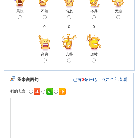
震惊
不解
愤怒
杯具
无聊
0
0
0
高兴
支持
超赞