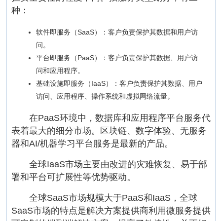
种：
软件即服务（SaaS）：客户负责保护其数据和用户访
问。
平台即服务（PaaS）：客户负责保护其数据、用户访
问和应用程序。
基础设施即服务（IaaS）：客户负责保护其数据、用户
访问、应用程序、操作系统和虚拟网络流量。
在PaaS环境中，数据库和应用程序平台服务代
表着最大的细分市场。区块链、数字体验、无服务
器和AI/机器学习平台服务是最新的产品。
全球IaaS市场主要由改进的灾难恢复、易于部
署和平台可扩展性等优势驱动。
全球SaaS市场规模大于PaaS和IaaS，全球
SaaS市场的特点是解决方案提供商利用微服务提供