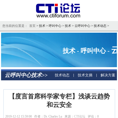
您当前的位置是： 首页 >
技术
>
呼叫中心
>
技术
>
云呼叫中心
>
技术动态
>
技术 - 呼叫中心 -
云呼叫中心技术>>
技术动态
技术文摘
解决方案
|
|
【度言首席科学家专栏】浅谈云趋势
和云安全
2019-12-12 15:59:00 作者：Dr. Charles Lu 来源：
CTI论坛
评论：
0
点击：