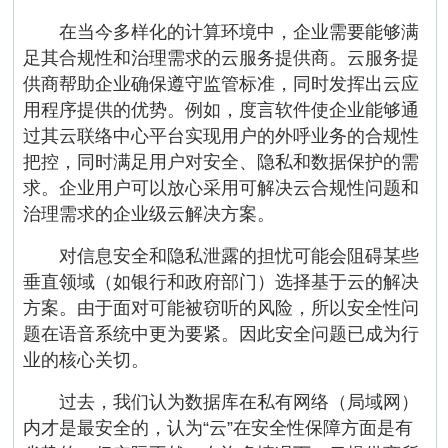
在当今多样化的计算环境中，企业需要能够满
足其合规性和治理需求的云服务提供商。云服务提
供商帮助企业确保遵守监管标准，同时发挥出云应
用程序提供的优势。例如，度言软件使企业能够通
过其云联络中心平台实现用户的外呼业务的合规性
把控，同时满足用户对安全、隐私和数据保护的需
求。企业用户可以放心采用可解决云合规性问题和
治理需求的企业级云解决方案。
对信息安全和隐私泄露的担忧可能会阻碍某些
垂直领域（如银行和政府部门）选择基于云的解决
方案。由于面对可能被窃听的风险，所以安全性问
题在语音系统中更为要紧。因此安全问题已成为行
业的核心关切。
过去，我们认为数据库在私有网络（局域网）
内才是最安全的，认为“云”在安全性保障方面是有