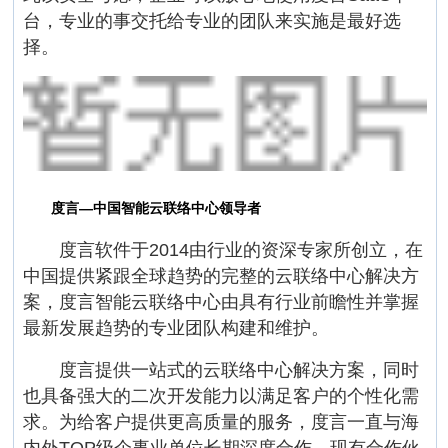
台，专业的事交托给专业的团队来实施是最好选
择。
度言—中国智能云联络中心领导者
度言软件于2014由行业的资深专家所创立，在
中国提供紧跟全球趋势的完整的云联络中心解决方
案，度言智能云联络中心由具有行业前瞻性并掌握
最新发展趋势的专业团队构建和维护。
度言提供一站式的云联络中心解决方案，同时
也具备强大的二次开发能力以满足客户的个性化需
求。为给客户提供更高质量的服务，度言一直与海
内外TOP级企事业单位长期深度合作，现有合作伙