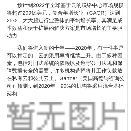
预计到2022年全球基于云的联络中心市场规模
将超过209亿美元，复合年增长率（CAGR）达到
25%，大大超过行业整体的平均增长率。其满足成
本效益和便于扩展的解决方案是市场增长的主要驱
动力。
我们将进入新的十年——2020年，有一件事是
可以肯定的：云的采用率将继续上升。由于多种因
素，包括对旧式系统的依赖以及遵守公司法规和保
障数据安全的需要，许多机构选择将其工作负载放
在私有云和公共云上。Gartner（美国高德纳咨询公
司）预测，到2020年，90%的机构将采用混合基础
架构。