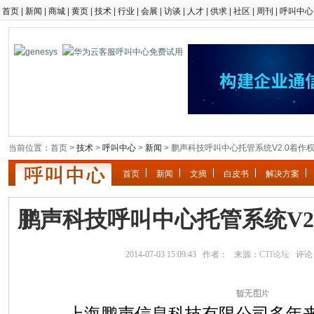
首页
|
新闻
|
商城
|
黄页
|
技术
|
行业
|
会展
|
访谈
|
人才
|
供求
|
社区
|
周刊
|
呼叫中心
当前位置：首页 >
技术
>
呼叫中心
>
新闻
> 鹏声科技呼叫中心托管系统V2.0着作
首页
新闻
文摘
白皮书
解决方案
鹏声科技呼叫中心托管系统V2
2014-07-03 15:09:43 作者： 来源：
CTI论坛
评论
上海鹏声信息科技有限公司多年来