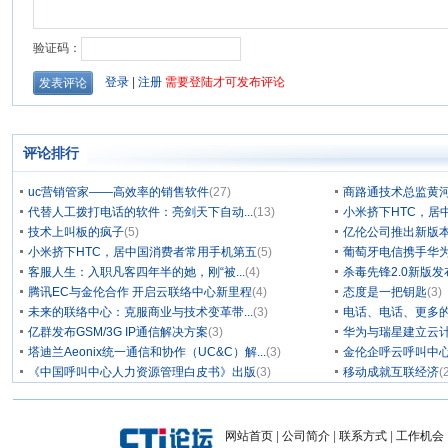
评论排行
uc营销管家——高效率的销售软件
(27)
商路通技术总监黄
代替人工拨打电话的软件：亮剑天下自动...
(13)
小米挤下HTC，居
技术上叫板的疯子
(5)
亿伦公司推出新版本
小米挤下HTC，居中国消费者常用手机第五
(5)
葡萄牙电信携手华为
客服人生：入职凡客四年半的她，刚“被...
(4)
杀毒先锋2.0新版
腾讯EC与金伦合作 开启云联络中心新里程
(4)
态度是一把钥匙
(3)
未来的联络中心：克服商业与技术变革带...
(3)
电话、电话、更多
亿群发布GSM/3G IP通信解决方案
(3)
华为与瑞星建立云计
塔迪兰Aeonix统一通信和协作（UC&C）解...
(3)
金伦企呼云呼叫中
《中国呼叫中心人力资源管理白皮书》出版
(3)
移动成就互联经济
(
网站首页
|
公司简介
|
联系方式
|
工作机会