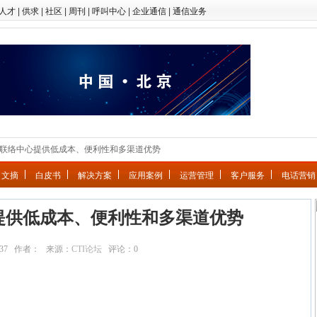
人才
|
供求
|
社区
|
周刊
|
呼叫中心
|
企业通信
|
通信业务
管联络中心提供低成本、便利性和多渠道优势
文摘
白皮书
解决方案
应用案例
运营管理
客户服务
电话营销
提供低成本、便利性和多渠道优势
4:15:37 作者： 来源：
CTI论坛
评论：
0
点击：
4722