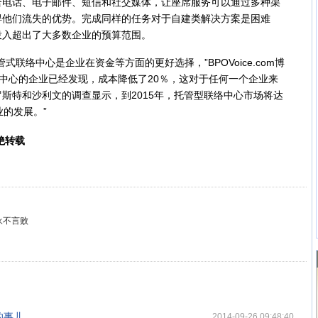
合电话、电子邮件、短信和社交媒体，让座席服务可以通过多种渠
得他们流失的优势。完成同样的任务对于自建类解决方案是困难
投入超出了大多数企业的预算范围。
络中心是企业在资金等方面的更好选择，”BPOVoice.com博
络中心的企业已经发现，成本降低了20％，这对于任何一个企业来
斯特和沙利文的调查显示，到2015年，托管型联络中心市场将达
业的发展。”
绝转载
永不言败
的事儿
2014-09-26 09:48:40