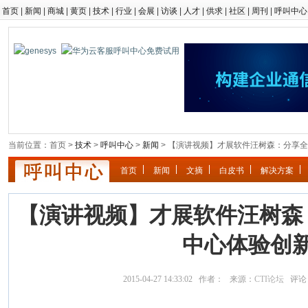
首页
|
新闻
|
商城
|
黄页
|
技术
|
行业
|
会展
|
访谈
|
人才
|
供求
|
社区
|
周刊
|
呼叫中心
当前位置：首页 >
技术
>
呼叫中心
>
新闻
> 【演讲视频】才展软件汪树森：分享
首页
新闻
文摘
白皮书
解决方案
【演讲视频】才展软件汪树森
中心体验创
2015-04-27 14:33:02 作者： 来源：
CTI论坛
评论