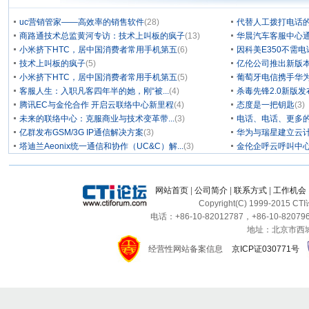
uc营销管家——高效率的销售软件
(28)
代替人工拨打电话的
商路通技术总监黄河专访：技术上叫板的疯子
(13)
华晨汽车客服中心通
小米挤下HTC，居中国消费者常用手机第五
(6)
因科美E350不需电
技术上叫板的疯子
(5)
亿伦公司推出新版本
小米挤下HTC，居中国消费者常用手机第五
(5)
葡萄牙电信携手华为
客服人生：入职凡客四年半的她，刚“被...
(4)
杀毒先锋2.0新版
腾讯EC与金伦合作 开启云联络中心新里程
(4)
态度是一把钥匙
(3)
未来的联络中心：克服商业与技术变革带...
(3)
电话、电话、更多
亿群发布GSM/3G IP通信解决方案
(3)
华为与瑞星建立云计
塔迪兰Aeonix统一通信和协作（UC&C）解...
(3)
金伦企呼云呼叫中
网站首页
|
公司简介
|
联系方式
|
工作机会
Copyright(C) 1999-2015 C
电话：+86-10-82012787，+86-10-820796
地址：北京市西城区
经营性网站备案信息
京ICP证030771号