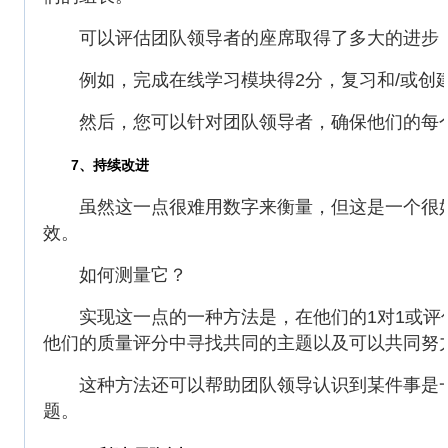
可以评估团队领导者的座席取得了多大的进步，
例如，完成在线学习模块得2分，复习和/或创建
然后，您可以针对团队领导者，确保他们的每个
7、持续改进
虽然这一点很难用数字来衡量，但这是一个很好
效。
如何测量它？
实现这一点的一种方法是，在他们的1对1或评
他们的质量评分中寻找共同的主题以及可以共同努
这种方法还可以帮助团队领导认识到某件事是一
题。