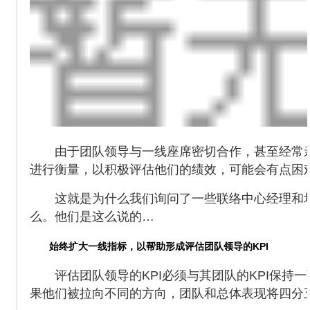
由于团队领导与一线座席密切合作，甚至经常亲自
进行衡量，以积极评估他们的绩效，可能会有点困
这就是为什么我们询问了一些联络中心经理和培训
么。他们是这么说的…
始终扩大一线指标，以帮助形成评估团队领导的KPI
评估团队领导的KPI必须与其团队的KPI保持一致。如Ovo 
果他们被拉向不同的方向，团队和总体表现将四分