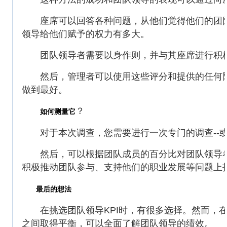
座席可以回答各种问题，从他们觉得他们的团队
领导给他们赋予的权力有多大。
团队领导者需要以身作则，并与其座席进行积
然后，管理者可以使用这些评分和提供的任何附
做到最好。
？
如何测量它
对于本次调查，您需要进行一次专门的调查--或
然后，可以根据团队成员的百分比对团队领导者
积极推动团队参与、支持他们的职业发展等问题上打
最后的想法
在挑选团队领导KPI时，有很多选择。然而，在
之间取得平衡，可以全面了解团队领导的绩效。