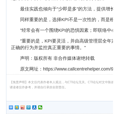
最佳实践也倾向于"少即是多"的方法，提供增长
同样重要的是，选择KPI不是一次性的，而是根
"经常会有一个围绕KPI的恐惧因素；即联络中心
"重要的是，KPI要灵活，并由高级管理层全年
正确的行为并监控真正重要的事情。"
声明：版权所有 非合作媒体谢绝转载
原文网址：https://www.callcentrehelper.com/9-im
【免责声明】本文仅代表作者本人观点，与CTI论坛无关。CTI论坛对文中
请读者仅作参考，并请自行承担全部责任。