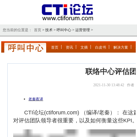
您当前的位置是： 首页 >
技术
>
呼叫中心
>
运营管理
>
首页
资讯
文摘
白皮书
解决方案
联络中心评估团
2021-11-30 13:48:42 
老秦夜译
CTI论坛(ctiforum.com) （编译/老秦）： 
对评估团队领导者很重要，以及如何衡量这些KPI