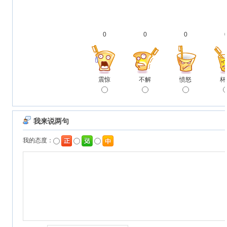
0
0
0
震惊
不解
愤怒
杯