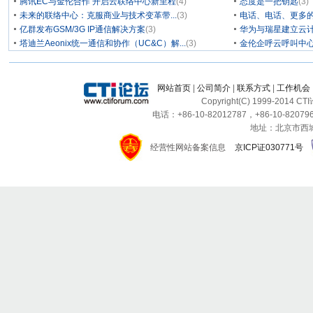
腾讯EC与金伦合作 开启云联络中心新里程
(4)
态度是一把钥匙
(3)
未来的联络中心：克服商业与技术变革带...
(3)
电话、电话、更多
亿群发布GSM/3G IP通信解决方案
(3)
华为与瑞星建立云计
塔迪兰Aeonix统一通信和协作（UC&C）解...
(3)
金伦企呼云呼叫中
网站首页
|
公司简介
|
联系方式
|
工作机会
Copyright(C) 1999-2014 C
电话：+86-10-82012787，+86-10-820796
地址：北京市西城区
经营性网站备案信息
京ICP证030771号