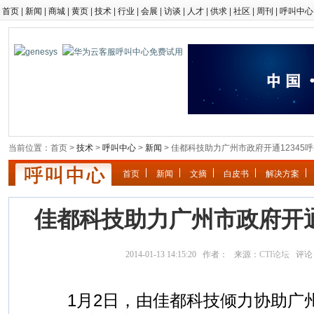
首页
|
新闻
|
商城
|
黄页
|
技术
|
行业
|
会展
|
访谈
|
人才
|
供求
|
社区
|
周刊
|
呼叫中心
当前位置：首页 >
技术
>
呼叫中心
>
新闻
> 佳都科技助力广州市政府开通12345
首页
新闻
文摘
白皮书
解决方案
佳都科技助力广州市政府开通1
2014-01-13 14:15:20 作者： 来源：
CTI论坛
评论
1月2日，由佳都科技倾力协助广州市