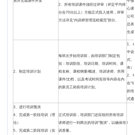
系并完成课件开发
中预
2、所有培训课件须经过评审（评定平均得
心课
分在70分以上）方能正式投入使用，评审
公司
方法详见“内训师管理流程规范”部分。
总表
生成
1、
中设
每班次开始培训前，由培训部门制定包
式、
括：培训阶段、培训日期、培训时间、课
布）
2、制定培训计划
程名称、课程纲要/概述、培训讲师、所用
2、
课件/文档，以及考试时间安排等内容在内
在“
的新员工岗前培训计划。
的培
式通
3、进行培训预演
4、完成第一阶段培训（理
正式培训前，培训部门还应组织所有培训
论）
讲师进行一到两次的培训“预演”，以确保培
/
5、完成第二阶段培训（实
训质量。