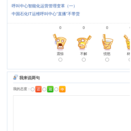
·
呼叫中心智能化运营管理变革（一）
·
中国石化IT运维呼叫中心“直播”不带货
0
0
0
震惊
不解
愤怒
杯