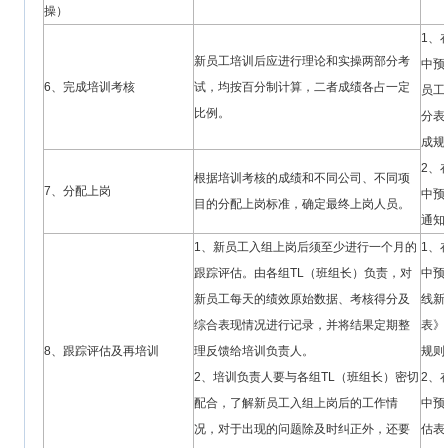
操）
1、
新员工培训后应进行理论和实操两部分考
中预
6、完成培训考核
试，均按百分制计算，二者成绩各占一定
员工
比例。
分表
成规
2、
根据培训考核的成绩和不同公司、不同项
7、分配上岗
中预
目的分配上岗标准，确定最终上岗人员。
通知
1、新员工入组上岗后须至少进行一个月的
1、
跟踪评估。由各组TL（班组长）负责，对
中预
新员工每天的绩效原始数据、考核得分及
线新
综合表现情况进行记录，并将结果定期整
表》
8、跟踪评估及再培训
理反馈给培训负责人。
规则
2、培训负责人要与各组TL（班组长）密切
2、
配合，了解新员工入组上岗后的工作情
中预
况，对于出现的问题除及时纠正外，还要
估表