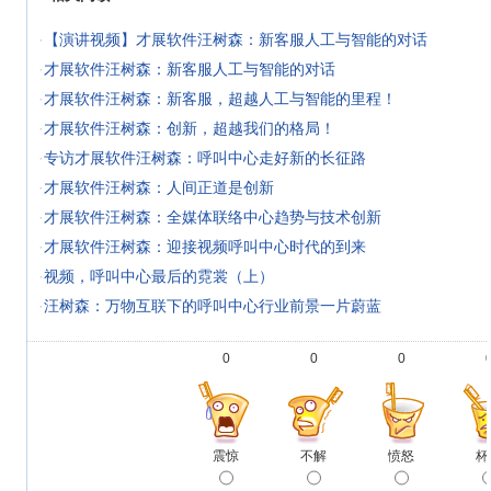
·
【演讲视频】才展软件汪树森：新客服人工与智能的对话
·
才展软件汪树森：新客服人工与智能的对话
·
才展软件汪树森：新客服，超越人工与智能的里程！
·
才展软件汪树森：创新，超越我们的格局！
·
专访才展软件汪树森：呼叫中心走好新的长征路
·
才展软件汪树森：人间正道是创新
·
才展软件汪树森：全媒体联络中心趋势与技术创新
·
才展软件汪树森：迎接视频呼叫中心时代的到来
·
视频，呼叫中心最后的霓裳（上）
·
汪树森：万物互联下的呼叫中心行业前景一片蔚蓝
0
0
0
震惊
不解
愤怒
杯